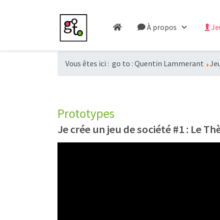
À propos
Je
Vous êtes ici :
go to : Quentin Lammerant
Jeu
Prototypes
Je crée un jeu de société #1 : Le T