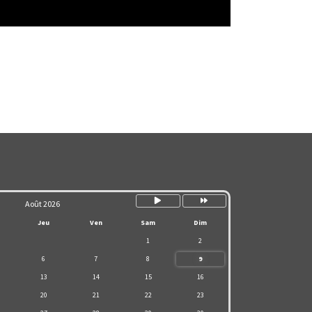
Mois
Année
suivant
suivante
Août 2026
Jeu
Ven
Sam
Dim
1
2
6
7
8
9
13
14
15
16
20
21
22
23