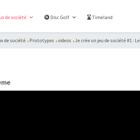
ux de société
Disc Golf
Timeland
x de société
Prototypes
videos
Je crée un jeu de société #1 : 
hème