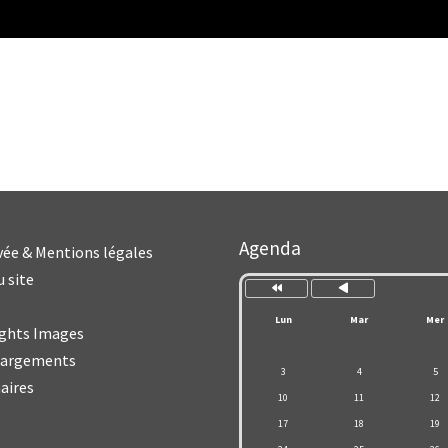
Année
Mois
Agenda
précédente
précédent
ivée & Mentions légales
u site
Lun
Mar
Mer
ghts Images
hargements
3
4
5
aires
10
11
12
17
18
19