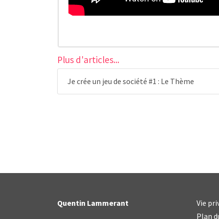
Plus d'articles...
Je crée un jeu de société #1 : Le Thème
Quentin Lammerant
Vie pr
Plan d