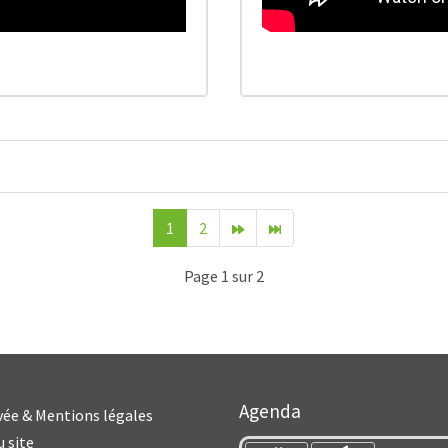
1
2
Page 1 sur 2
Année
Mois
Agenda
précédente
précédent
ivée & Mentions légales
u site