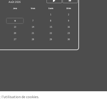
Août 2026
Jeu
Ven
Sam
Dim
1
2
6
7
8
9
13
14
15
16
20
21
22
23
27
28
29
30
l’utilisation de cookies.