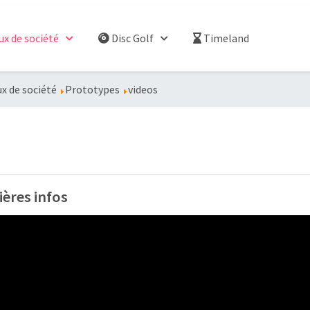
ux de société
Disc Golf
Timeland
x de société
Prototypes
videos
ières infos