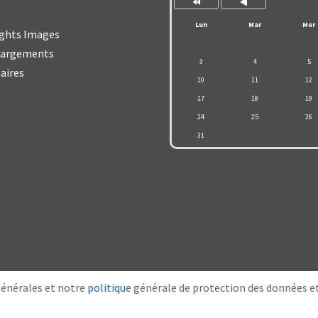
Lun
Mar
Mer
ghts Images
hargements
3
4
5
aires
10
11
12
17
18
19
24
25
26
31
générales et notre
politique
générale de protection des données et 